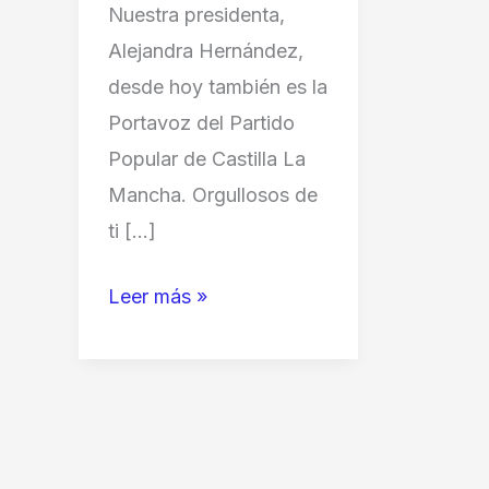
Nuestra presidenta,
Alejandra Hernández,
desde hoy también es la
Portavoz del Partido
Popular de Castilla La
Mancha. Orgullosos de
ti […]
¡En
Leer más »
el
Partido
Popular
de
Illescas